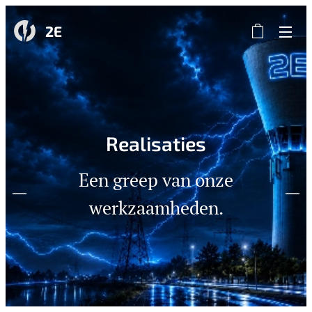
2E
Realisaties
Een greep van onze
werkzaamheden.