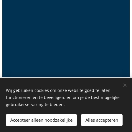
Wim Holtappels - 2e
Wij gebruiken cookies om onze website goed te laten
Alle rechten voorbehouden 2022
functioneren en te beveiligen, en om je de best mogelijke
Verkoops - / Aannemersvoorwaarden
Cookies
gebruikerservaring te bieden.
Talen
Accepteer alleen noodzakelijke
Alles accepteren
Nederlands
English