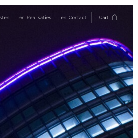
sten
en-Realisaties
en-Contact
Cart