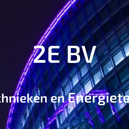
2E BV
Energiet
chnieken en