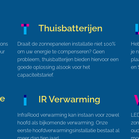
Thuisbatterijen
 ons
Draait de zonnepanelen installatie niet 100%
Heb
eur
om uw energie te compenseren? Geen
je 
probleem, thuisbatterijen bieden hiervoor een
pla
goede oplossing alsook voor het
en 
capaciteitstarief.
e
IR Verwarming
InfraRood verwarming kan instaan voor zowel
LED
hoofd als bijkomende verwarming. Onze
zon
eerste hoofdverwarmingsinstallatie bestaat al
oud
meer dan tien jaar!
mog