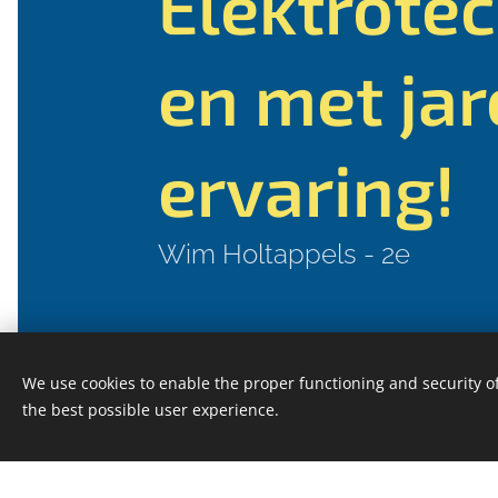
Elektrotec
en met ja
ervaring!
Wim Holtappels - 2e
Meewerken
We use cookies to enable the proper functioning and security of
the best possible user experience.
zonen!