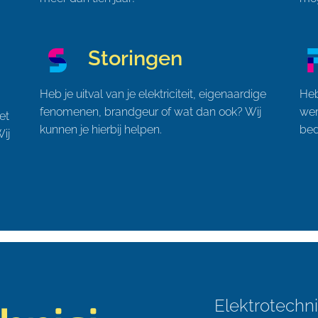
Storingen
Heb je uitval van je elektriciteit, eigenaardige
Heb
fenomenen, brandgeur of wat dan ook? Wij
wer
et
kunnen je hierbij helpen.
bed
ij
Elektrotechni